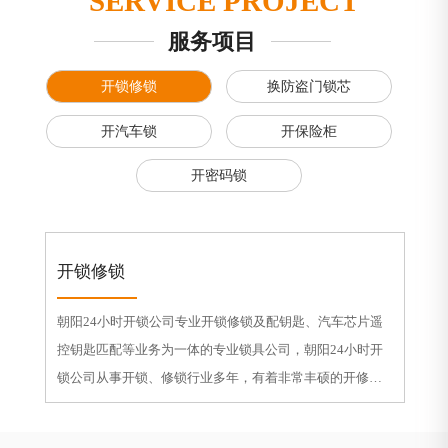
SERVICE PROJECT
服务项目
开锁修锁
换防盗门锁芯
开汽车锁
开保险柜
开密码锁
开锁修锁
朝阳24小时开锁公司专业开锁修锁及配钥匙、汽车芯片遥
控钥匙匹配等业务为一体的专业锁具公司，朝阳24小时开
锁公司从事开锁、修锁行业多年，有着非常丰硕的开修锁
经验。对各种入口锁、国产锁、高级汽车锁、防盗门锁、
各种档案箱、文件柜、保险柜等当你碰到题目时提...