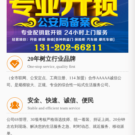
20年树立行业品牌
One-stop service, quality first
（全市联网、公安定点、工商注册、114 加盟）合作AAAAA诚信公
司。是规模较大、正规、专业的综合性一站式生活服务公司。
安全、快速、诚信、便民
Stable and efficient team service
公司6S管理、30项考核严格筛选技师、统一着装、持证上岗。20分钟
左右到现场、解决您的生活服务之急、时时动态、就近服务、移动派
单。